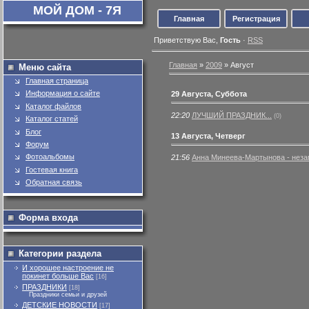
МОЙ ДОМ - 7Я
Главная
Регистрация
Приветствую Вас
,
Гость
·
RSS
Главная
»
2009
»
Август
Меню сайта
Главная страница
Информация о сайте
29 Августа, Суббота
Каталог файлов
22:20
ЛУЧШИЙ ПРАЗДНИК...
(0)
Каталог статей
Блог
13 Августа, Четверг
Форум
Фотоальбомы
21:56
Анна Минеева-Мартынова - нез
Гостевая книга
Обратная связь
Форма входа
Категории раздела
И хорошее настроение не
покинет больше Вас
[16]
ПРАЗДНИКИ
[18]
Праздники семьи и друзей
ДЕТСКИЕ НОВОСТИ
[17]